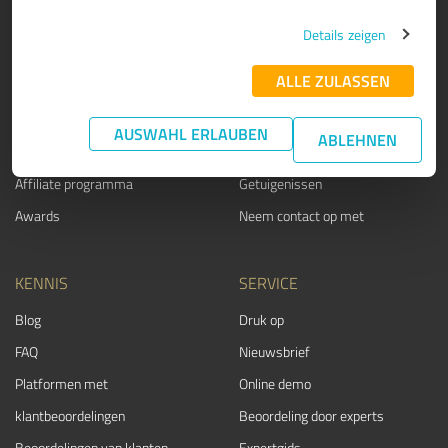
PRODUCT
OVER ONS
Details zeigen
Beoordeling zeehonden
Waarom ProvenExpert?
ALLE ZULASSEN
Klantonderzoeken
Ons bedrijf
Voordelen
Team
AUSWAHL ERLAUBEN
ABLEHNEN
Ondernemers Suite
Carrière
Affiliate programma
Getuigenissen
Awards
Neem contact op met
KENNIS
SERVICE
Blog
Druk op
FAQ
Nieuwsbrief
Platformen met
Online demo
klantbeoordelingen
Beoordeling door experts
Beoordelingen van klanten
Expertgids