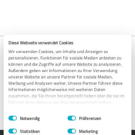
Diese Webseite verwendet Cookies
Wir verwenden Cookies, um Inhalte und Anzeigen zu
personalisieren, Funktionen für soziale Medien anbieten zu
Ontbreekt je invoer?
können und die Zugriffe auf unsere Website zu analysieren.
Außerdem geben wir Informationen zu Ihrer Verwendung
We helpen je graag om je profiel op te zetten. Stuur ons een e-
unserer Website an unsere Partner für soziale Medien,
mail op
support@provenexpert.com
of neem contact met ons
Werbung und Analysen weiter. Unsere Partner führen diese
op via het contactformulier.
Informationen möglicherweise mit weiteren Daten
zusammen, die Sie ihnen bereitgestellt haben oder die sie im
Rahmen Ihrer Nutzung der Dienste gesammelt haben.
Neem contact op
Einwilligungsauswahl
Impressum
|
Datenschutzbestimmungen
Notwendig
Präferenzen
Statistiken
Marketing