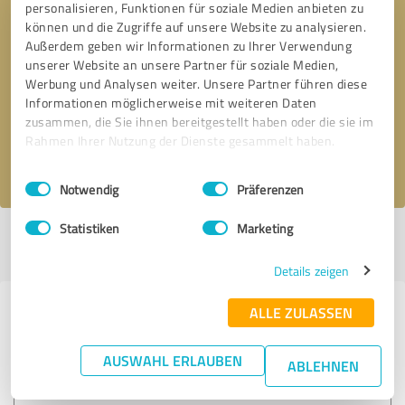
personalisieren, Funktionen für soziale Medien anbieten zu
können und die Zugriffe auf unsere Website zu analysieren.
Außerdem geben wir Informationen zu Ihrer Verwendung
Bitte um Rückruf
* Erforderliche Angaben
unserer Website an unsere Partner für soziale Medien,
Werbung und Analysen weiter. Unsere Partner führen diese
Informationen möglicherweise mit weiteren Daten
Nachricht senden
zusammen, die Sie ihnen bereitgestellt haben oder die sie im
Rahmen Ihrer Nutzung der Dienste gesammelt haben.
Ich stimme den
Datenschutzbestimmungen
zu.
Einwilligungsauswahl
Impressum
|
Datenschutzbestimmungen
Notwendig
Präferenzen
Statistiken
Marketing
Profil aktiv seit 15.11.2018 |
Letzte Aktualisierung: 11.01.2019
|
Profil
melden
Details zeigen
ALLE ZULASSEN
Erfahrungen zu weiteren
Anbietern aus dem Bereich
AUSWAHL ERLAUBEN
ABLEHNEN
Dienstleistungen