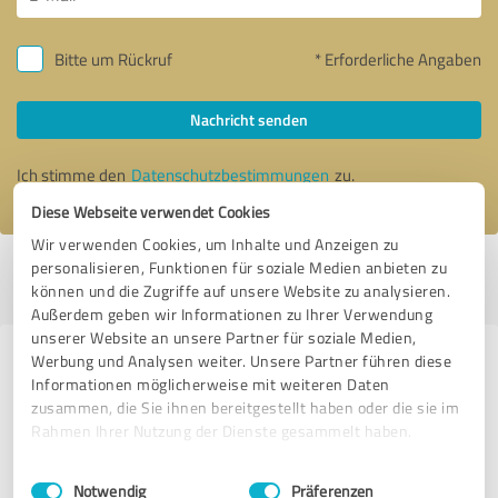
Bitte um Rückruf
* Erforderliche Angaben
Nachricht senden
Ich stimme den
Datenschutzbestimmungen
zu.
Diese Webseite verwendet Cookies
Wir verwenden Cookies, um Inhalte und Anzeigen zu
personalisieren, Funktionen für soziale Medien anbieten zu
Profil aktiv seit 08.11.2024 |
Letzte Aktualisierung: 17.11.2025
|
Profil
können und die Zugriffe auf unsere Website zu analysieren.
melden
Außerdem geben wir Informationen zu Ihrer Verwendung
unserer Website an unsere Partner für soziale Medien,
Werbung und Analysen weiter. Unsere Partner führen diese
Erfahrungen zu weiteren
Informationen möglicherweise mit weiteren Daten
Anbietern aus dem Bereich
zusammen, die Sie ihnen bereitgestellt haben oder die sie im
Autohandel
Rahmen Ihrer Nutzung der Dienste gesammelt haben.
Einwilligungsauswahl
Impressum
|
Datenschutzbestimmungen
Autohaus Vetterl e.K. Inhaber Christian Forster
Notwendig
Präferenzen