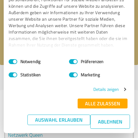
können und die Zugriffe auf unsere Website zu analysieren.
Außerdem geben wir Informationen zu Ihrer Verwendung
Bitte um Rückruf
* Erforderliche Angaben
unserer Website an unsere Partner für soziale Medien,
Werbung und Analysen weiter. Unsere Partner führen diese
Informationen möglicherweise mit weiteren Daten
Nachricht senden
zusammen, die Sie ihnen bereitgestellt haben oder die sie im
Rahmen Ihrer Nutzung der Dienste gesammelt haben.
Ich stimme den
Datenschutzbestimmungen
zu.
Einwilligungsauswahl
Impressum
|
Datenschutzbestimmungen
Notwendig
Präferenzen
Statistiken
Marketing
Profil aktiv seit 24.06.2019 |
Letzte Aktualisierung: 06.06.2023
|
Profil
melden
Details zeigen
Erfahrungen zu weiteren
ALLE ZULASSEN
Anbietern aus dem Bereich
Coaching
AUSWAHL ERLAUBEN
ABLEHNEN
Netzwerk Queen