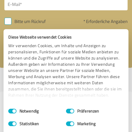
Bitte um Rückruf
* Erforderliche Angaben
Diese Webseite verwendet Cookies
Nachricht senden
Wir verwenden Cookies, um Inhalte und Anzeigen zu
Ich stimme den
Datenschutzbestimmungen
zu.
personalisieren, Funktionen für soziale Medien anbieten zu
können und die Zugriffe auf unsere Website zu analysieren.
Außerdem geben wir Informationen zu Ihrer Verwendung
unserer Website an unsere Partner für soziale Medien,
Werbung und Analysen weiter. Unsere Partner führen diese
Profil aktiv seit 30.12.2016 |
Letzte Aktualisierung: 14.01.2024
|
Profil
Informationen möglicherweise mit weiteren Daten
melden
zusammen, die Sie ihnen bereitgestellt haben oder die sie im
Rahmen Ihrer Nutzung der Dienste gesammelt haben.
Erfahrungen zu weiteren
Einwilligungsauswahl
Impressum
|
Datenschutzbestimmungen
Anbietern aus dem Bereich Events
Notwendig
Präferenzen
& Entertainment
Statistiken
Marketing