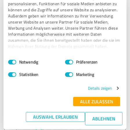
personalisieren, Funktionen für soziale Medien anbieten zu
4.80 von 5
können und die Zugriffe auf unsere Website zu analysieren.
Außerdem geben wir Informationen zu Ihrer Verwendung
unserer Website an unsere Partner für soziale Medien,
Bodystreet Hamburg Othmarschen
Werbung und Analysen weiter. Unsere Partner führen diese
Informationen möglicherweise mit weiteren Daten
zusammen, die Sie ihnen bereitgestellt haben oder die sie im
91 Bewertungen
Rahmen Ihrer Nutzung der Dienste gesammelt haben.
4.86 von 5
Einwilligungsauswahl
Impressum
|
Datenschutzbestimmungen
Notwendig
Präferenzen
Statistiken
Marketing
Bodystreet Hildesheim Dammtor
Details zeigen
131 Bewertungen
ALLE ZULASSEN
4.80 von 5
AUSWAHL ERLAUBEN
ABLEHNEN
Bodystreet Leipzig Eutritzscher Zentrum