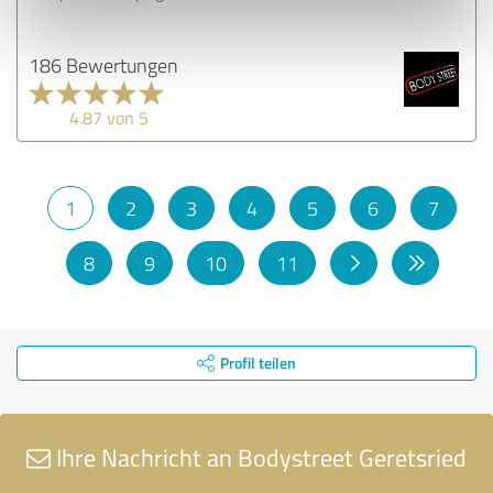
186 Bewertungen
4.87 von 5
1
2
3
4
5
6
7
8
9
10
11
Profil teilen
Ihre Nachricht an Bodystreet Geretsried