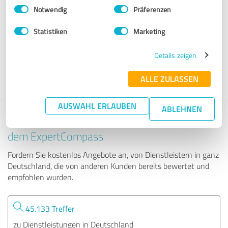
Einwilligungsauswahl
Impressum
|
Datenschutzbestimmungen
Notwendig
Präferenzen
telefonansagen.de
Statistiken
Marketing
380 Bewertungen
Details zeigen
ALLE ZULASSEN
4.92 von 5
AUSWAHL ERLAUBEN
ABLEHNEN
Tipp: Die passenden Experten finden - mit
dem ExpertCompass
Fordern Sie kostenlos Angebote an, von Dienstleistern in ganz
Deutschland, die von anderen Kunden bereits bewertet und
empfohlen wurden.
45.133 Treffer
zu Dienstleistungen in Deutschland