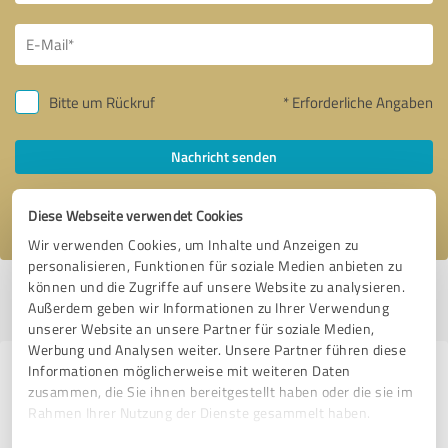
Bitte um Rückruf
* Erforderliche Angaben
Nachricht senden
Ich stimme den
Datenschutzbestimmungen
zu.
Diese Webseite verwendet Cookies
Wir verwenden Cookies, um Inhalte und Anzeigen zu
personalisieren, Funktionen für soziale Medien anbieten zu
können und die Zugriffe auf unsere Website zu analysieren.
Profil aktiv seit 26.09.2023 |
Letzte Aktualisierung: 02.10.2023
|
Profil
Außerdem geben wir Informationen zu Ihrer Verwendung
melden
unserer Website an unsere Partner für soziale Medien,
Werbung und Analysen weiter. Unsere Partner führen diese
Informationen möglicherweise mit weiteren Daten
Erfahrungen zu weiteren
zusammen, die Sie ihnen bereitgestellt haben oder die sie im
Anbietern aus dem Bereich
Rahmen Ihrer Nutzung der Dienste gesammelt haben.
Dienstleistungen