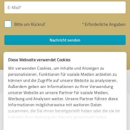
Bitte um Rückruf
* Erforderliche Angaben
Nachricht senden
Ich stimme den
Datenschutzbestimmungen
zu.
Diese Webseite verwendet Cookies
Wir verwenden Cookies, um Inhalte und Anzeigen zu
personalisieren, Funktionen für soziale Medien anbieten zu
Profil aktiv seit 21.05.2020 |
Letzte Aktualisierung: 21.05.2020
|
Profil
können und die Zugriffe auf unsere Website zu analysieren.
melden
Außerdem geben wir Informationen zu Ihrer Verwendung
unserer Website an unsere Partner für soziale Medien,
Werbung und Analysen weiter. Unsere Partner führen diese
Erfahrungen zu weiteren
Informationen möglicherweise mit weiteren Daten
zusammen, die Sie ihnen bereitgestellt haben oder die sie im
Anbietern aus dem Bereich
Rahmen Ihrer Nutzung der Dienste gesammelt haben.
Dienstleistungen
Einwilligungsauswahl
Impressum
|
Datenschutzbestimmungen