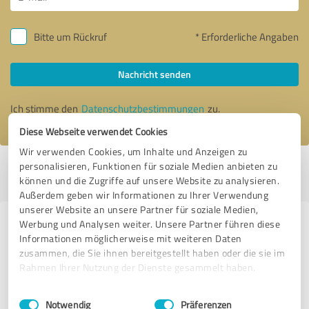
Bitte um Rückruf
* Erforderliche Angaben
Nachricht senden
Ich stimme den
Datenschutzbestimmungen
zu.
Diese Webseite verwendet Cookies
Wir verwenden Cookies, um Inhalte und Anzeigen zu
personalisieren, Funktionen für soziale Medien anbieten zu
Profil aktiv seit 15.11.2022 |
Letzte Aktualisierung: 27.07.2026
|
Profil
können und die Zugriffe auf unsere Website zu analysieren.
melden
Außerdem geben wir Informationen zu Ihrer Verwendung
unserer Website an unsere Partner für soziale Medien,
Werbung und Analysen weiter. Unsere Partner führen diese
Erfahrungen zu weiteren
Informationen möglicherweise mit weiteren Daten
Anbietern aus dem Bereich Events
zusammen, die Sie ihnen bereitgestellt haben oder die sie im
& Entertainment
Rahmen Ihrer Nutzung der Dienste gesammelt haben.
Einwilligungsauswahl
Impressum
|
Datenschutzbestimmungen
Premium Musik-Entertainment
Notwendig
Präferenzen