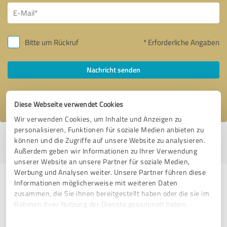
Bitte um Rückruf
* Erforderliche Angaben
Nachricht senden
Ich stimme den
Datenschutzbestimmungen
zu.
Diese Webseite verwendet Cookies
Wir verwenden Cookies, um Inhalte und Anzeigen zu
personalisieren, Funktionen für soziale Medien anbieten zu
Profil aktiv seit 04.04.2016 |
Letzte Aktualisierung: 14.09.2025
|
Profil
können und die Zugriffe auf unsere Website zu analysieren.
melden
Außerdem geben wir Informationen zu Ihrer Verwendung
unserer Website an unsere Partner für soziale Medien,
Werbung und Analysen weiter. Unsere Partner führen diese
Erfahrungen zu weiteren
Informationen möglicherweise mit weiteren Daten
zusammen, die Sie ihnen bereitgestellt haben oder die sie im
Anbietern aus dem Bereich
Rahmen Ihrer Nutzung der Dienste gesammelt haben.
Beratung
Einwilligungsauswahl
Impressum
|
Datenschutzbestimmungen