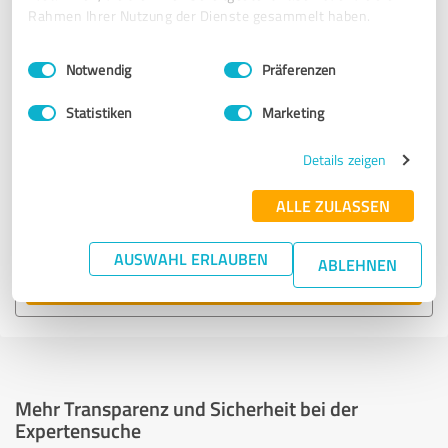
empfohlen wurden.
Rahmen Ihrer Nutzung der Dienste gesammelt haben.
Einwilligungsauswahl
Impressum
|
Datenschutzbestimmungen
14.669 Treffer
Notwendig
Präferenzen
zu Events & Entertainment in Deutschland
Statistiken
Marketing
Experten anzeigen
Details zeigen
ALLE ZULASSEN
12 Treffer
zu Events & Entertainment in Munster
AUSWAHL ERLAUBEN
ABLEHNEN
Experten anzeigen
Mehr Transparenz und Sicherheit bei der
Expertensuche