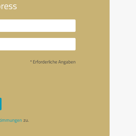
press
* Erforderliche Angaben
stimmungen
zu.