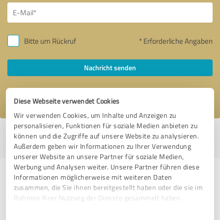
Bitte um Rückruf
* Erforderliche Angaben
Nachricht senden
Ich stimme den
Datenschutzbestimmungen
zu.
Diese Webseite verwendet Cookies
Wir verwenden Cookies, um Inhalte und Anzeigen zu
personalisieren, Funktionen für soziale Medien anbieten zu
Profil aktiv seit 19.02.2021 |
Letzte Aktualisierung: 05.08.2026
|
Profil
können und die Zugriffe auf unsere Website zu analysieren.
melden
Außerdem geben wir Informationen zu Ihrer Verwendung
unserer Website an unsere Partner für soziale Medien,
Werbung und Analysen weiter. Unsere Partner führen diese
Erfahrungen zu weiteren
Informationen möglicherweise mit weiteren Daten
zusammen, die Sie ihnen bereitgestellt haben oder die sie im
Anbietern aus dem Bereich
Rahmen Ihrer Nutzung der Dienste gesammelt haben.
Handwerk
Einwilligungsauswahl
Impressum
|
Datenschutzbestimmungen