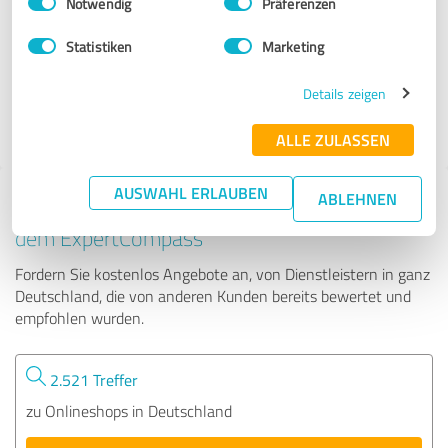
Notwendig
Präferenzen
lightnox.de
Statistiken
Marketing
601 Bewertungen
Details zeigen
4.78 von 5
ALLE ZULASSEN
AUSWAHL ERLAUBEN
ABLEHNEN
Tipp: Die passenden Experten finden - mit
dem ExpertCompass
Fordern Sie kostenlos Angebote an, von Dienstleistern in ganz
Deutschland, die von anderen Kunden bereits bewertet und
empfohlen wurden.
2.521 Treffer
zu Onlineshops in Deutschland