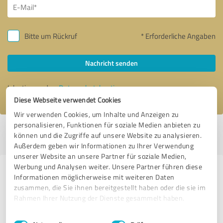
Bitte um Rückruf
* Erforderliche Angaben
Nachricht senden
Ich stimme den
Datenschutzbestimmungen
zu.
Diese Webseite verwendet Cookies
Wir verwenden Cookies, um Inhalte und Anzeigen zu
personalisieren, Funktionen für soziale Medien anbieten zu
Profil aktiv seit 30.09.2015 |
Letzte Aktualisierung: 01.07.2019
|
Profil
können und die Zugriffe auf unsere Website zu analysieren.
melden
Außerdem geben wir Informationen zu Ihrer Verwendung
unserer Website an unsere Partner für soziale Medien,
Werbung und Analysen weiter. Unsere Partner führen diese
Erfahrungen zu weiteren
Informationen möglicherweise mit weiteren Daten
Anbietern aus dem Bereich
zusammen, die Sie ihnen bereitgestellt haben oder die sie im
Rahmen Ihrer Nutzung der Dienste gesammelt haben.
Onlineshops
Einwilligungsauswahl
Impressum
|
Datenschutzbestimmungen