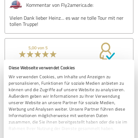
Kommentar von Fly2america.de:
Vielen Dank lieber Heinz… es war ne tolle Tour mit ner
tollen Truppe!
5,00 von 5
SEHR GUT
Empfehlung
Diese Webseite verwendet Cookies
Wir verwenden Cookies, um Inhalte und Anzeigen zu
Alles Top
personalisieren, Funktionen für soziale Medien anbieten zu
können und die Zugriffe auf unsere Website zu analysieren.
Außerdem geben wir Informationen zu Ihrer Verwendung
Erfahrungsbericht & Bewertung zu:
unserer Website an unsere Partner für soziale Medien,
Fly2america.de
Werbung und Analysen weiter. Unsere Partner führen diese
Informationen möglicherweise mit weiteren Daten
zusammen, die Sie ihnen bereitgestellt haben oder die sie im
03.06.2022
Ingo T.
Rahmen Ihrer Nutzung der Dienste gesammelt haben.
Kommentar von Fly2america.de: