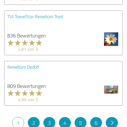
TUI TravelStar Reisebüro Trost
836 Bewertungen
4.91 von 5
Reisebüro Dedolf
809 Bewertungen
4.90 von 5
1
2
3
4
5
6