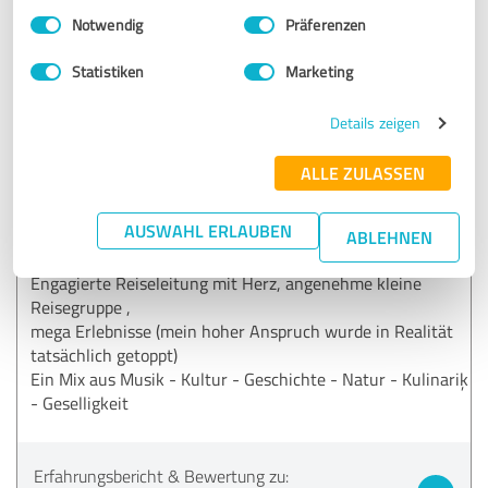
Einwilligungsauswahl
Impressum
|
Datenschutzbestimmungen
Notwendig
Präferenzen
Vielen Dank für deine Bewertung lieber Ingo!
Statistiken
Marketing
Details zeigen
5,00 von 5
SEHR GUT
ALLE ZULASSEN
Empfehlung
AUSWAHL ERLAUBEN
Amazing traveling! Einzigartige Blues-reise, die
ABLEHNEN
verschiedene Sichten /Seiten Amerikas mir vermittelt hat.
Engagierte Reiseleitung mit Herz, angenehme kleine
Reisegruppe ,
mega Erlebnisse (mein hoher Anspruch wurde in Realität
tatsächlich getoppt)
Ein Mix aus Musik - Kultur - Geschichte - Natur - Kulinariķ
- Geselligkeit
Erfahrungsbericht & Bewertung zu: