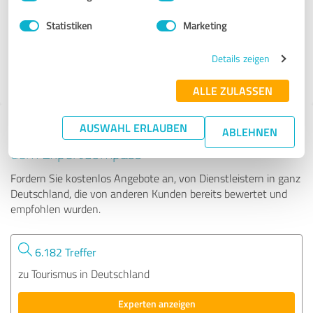
Statistiken
Marketing
1.374 Bewertungen
4.93
Details zeigen
von
5
ALLE ZULASSEN
AUSWAHL ERLAUBEN
Tipp: Die passenden Experten finden - mit
ABLEHNEN
dem ExpertCompass
Fordern Sie kostenlos Angebote an, von Dienstleistern in ganz
Deutschland, die von anderen Kunden bereits bewertet und
empfohlen wurden.
6.182 Treffer
zu Tourismus in Deutschland
Experten anzeigen