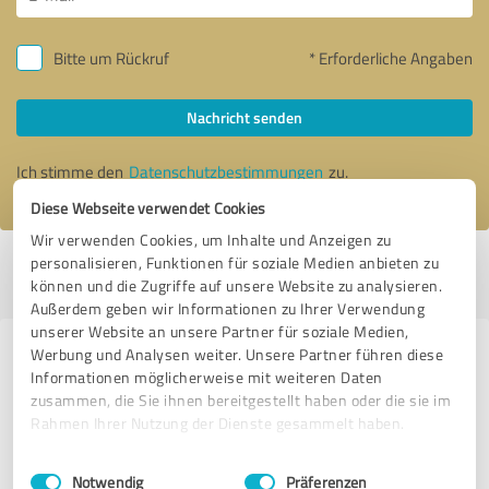
Bitte um Rückruf
* Erforderliche Angaben
Nachricht senden
Ich stimme den
Datenschutzbestimmungen
zu.
Diese Webseite verwendet Cookies
Wir verwenden Cookies, um Inhalte und Anzeigen zu
personalisieren, Funktionen für soziale Medien anbieten zu
Profil aktiv seit 08.09.2020 |
Letzte Aktualisierung: 02.08.2026
|
Profil
können und die Zugriffe auf unsere Website zu analysieren.
melden
Außerdem geben wir Informationen zu Ihrer Verwendung
unserer Website an unsere Partner für soziale Medien,
Werbung und Analysen weiter. Unsere Partner führen diese
Erfahrungen zu weiteren
Informationen möglicherweise mit weiteren Daten
Anbietern aus dem Bereich
zusammen, die Sie ihnen bereitgestellt haben oder die sie im
Tourismus
Rahmen Ihrer Nutzung der Dienste gesammelt haben.
Einwilligungsauswahl
Impressum
|
Datenschutzbestimmungen
FIRST REISEBÜRO Sewing
Notwendig
Präferenzen