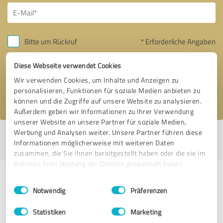
Bitte um Rückruf
* Erforderliche Angaben
Diese Webseite verwendet Cookies
Nachricht senden
Wir verwenden Cookies, um Inhalte und Anzeigen zu
personalisieren, Funktionen für soziale Medien anbieten zu
Ich stimme den
Datenschutzbestimmungen
zu.
können und die Zugriffe auf unsere Website zu analysieren.
Außerdem geben wir Informationen zu Ihrer Verwendung
unserer Website an unsere Partner für soziale Medien,
Werbung und Analysen weiter. Unsere Partner führen diese
Profil aktiv seit 07.07.2020 |
Letzte Aktualisierung: 24.10.2021
|
Profil
Informationen möglicherweise mit weiteren Daten
melden
zusammen, die Sie ihnen bereitgestellt haben oder die sie im
Rahmen Ihrer Nutzung der Dienste gesammelt haben.
Erfahrungen zu weiteren
Einwilligungsauswahl
Impressum
|
Datenschutzbestimmungen
Notwendig
Präferenzen
Anbietern aus dem Bereich
Coaching
Statistiken
Marketing