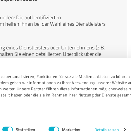
unden: Die authentifizierten
helfen Ihnen bei der Wahl eines Dienstleisters
ng eines Dienstleisters oder Unternehmens (z.B.
lten Sie einen detaillierten Überblick über die
len Bereichen.
zu personalisieren, Funktionen für soziale Medien anbieten zu können 
, unabhängig und neutral. Bewertungen von
erdem geben wir Informationen zu Ihrer Verwendung unserer Website a
gekauft werden und sind weder finanziell noch
n weiter. Unsere Partner führen diese Informationen möglicherweise 
stellt haben oder die sie im Rahmen Ihrer Nutzung der Dienste gesam
Statistiken
Marketing
Details zeigen