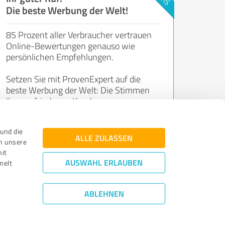
Die beste Werbung der Welt!
85 Prozent aller Verbraucher vertrauen
Online-Bewertungen genauso wie
persönlichen Empfehlungen.
Setzen Sie mit ProvenExpert auf die
beste Werbung der Welt: Die Stimmen
Ihrer zufriedenen Kunden.
und die
Jetzt kostenlos starten
ALLE ZULASSEN
n unsere
mit
AUSWAHL ERLAUBEN
melt
ABLEHNEN
Bewertungs­richtlinien
|
Qualitätssicherung
|
Datenschutz
|
Impressum
©
2011 - 2026 Expert Systems AG