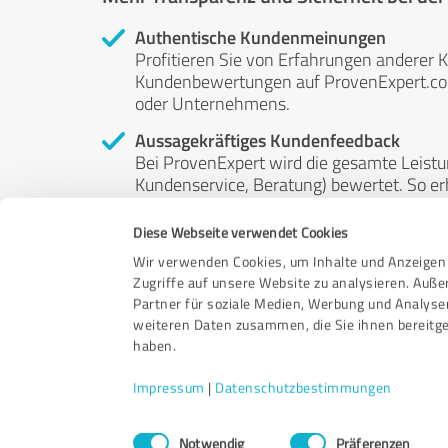
Authentische Kundenmeinungen
Profitieren Sie von Erfahrungen anderer K
Kundenbewertungen auf ProvenExpert.com 
oder Unternehmens.
Aussagekräftiges Kundenfeedback
Bei ProvenExpert wird die gesamte Leistu
Kundenservice, Beratung) bewertet. So erha
Service- und Dienstleistungsqualität in al
Diese Webseite verwendet Cookies
Unabhängige Bewertungen
Wir verwenden Cookies, um Inhalte und Anzeigen 
ProvenExpert ist grundsätzlich kostenlos
Zugriffe auf unsere Website zu analysieren. Auß
Kunden erfolgen freiwillig, können nicht 
Partner für soziale Medien, Werbung und Analyse
anderweitig beeinflussbar.
weiteren Daten zusammen, die Sie ihnen bereitge
haben.
Impressum
|
Datenschutzbestimmungen
Einwilligungsauswahl
Notwendig
Präferenzen