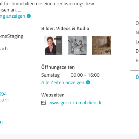
 für Immobilien die einen renovierungs bzw.
isen an.
...
ng anzeigen
Q
Bilder, Videos & Audio
N
omeStaging
L
bach
D
B
Öffnungszeiten
Samstag
09:00 - 16:00
B
Alle Zeiten anzeigen
594
Webseiten
70211
www.gorki-immobilien.de
en