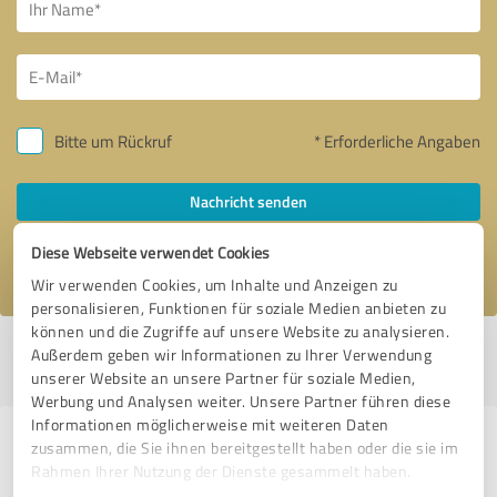
Bitte um Rückruf
* Erforderliche Angaben
Nachricht senden
Diese Webseite verwendet Cookies
Ich stimme den
Datenschutzbestimmungen
zu.
Wir verwenden Cookies, um Inhalte und Anzeigen zu
personalisieren, Funktionen für soziale Medien anbieten zu
können und die Zugriffe auf unsere Website zu analysieren.
Profil aktiv seit 10.06.2022 |
Letzte Aktualisierung: 19.07.2026
|
Profil
Außerdem geben wir Informationen zu Ihrer Verwendung
melden
unserer Website an unsere Partner für soziale Medien,
Werbung und Analysen weiter. Unsere Partner führen diese
Informationen möglicherweise mit weiteren Daten
Erfahrungen zu weiteren
zusammen, die Sie ihnen bereitgestellt haben oder die sie im
Rahmen Ihrer Nutzung der Dienste gesammelt haben.
Anbietern aus dem Bereich