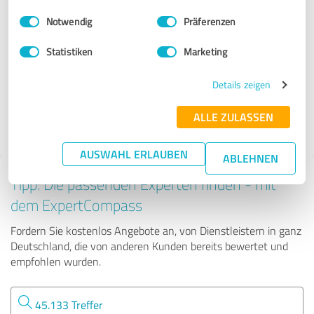
Dienstleistungen
Einwilligungsauswahl
Impressum
|
Datenschutzbestimmungen
Notwendig
Präferenzen
Keck Energieservice GmbH & Co. KG
Statistiken
Marketing
Details zeigen
1.234 Bewertungen
ALLE ZULASSEN
AUSWAHL ERLAUBEN
ABLEHNEN
Tipp: Die passenden Experten finden - mit
dem ExpertCompass
Fordern Sie kostenlos Angebote an, von Dienstleistern in ganz
Deutschland, die von anderen Kunden bereits bewertet und
empfohlen wurden.
45.133 Treffer