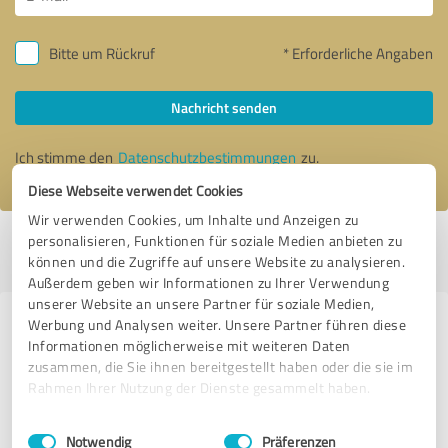
Bitte um Rückruf
* Erforderliche Angaben
Nachricht senden
Ich stimme den
Datenschutzbestimmungen
zu.
Diese Webseite verwendet Cookies
Wir verwenden Cookies, um Inhalte und Anzeigen zu
personalisieren, Funktionen für soziale Medien anbieten zu
Profil aktiv seit 20.04.2022 |
Letzte Aktualisierung: 31.01.2025
|
Profil
können und die Zugriffe auf unsere Website zu analysieren.
melden
Außerdem geben wir Informationen zu Ihrer Verwendung
unserer Website an unsere Partner für soziale Medien,
Werbung und Analysen weiter. Unsere Partner führen diese
Erfahrungen zu weiteren
Informationen möglicherweise mit weiteren Daten
Anbietern aus dem Bereich
zusammen, die Sie ihnen bereitgestellt haben oder die sie im
Coaching
Rahmen Ihrer Nutzung der Dienste gesammelt haben.
Einwilligungsauswahl
Impressum
|
Datenschutzbestimmungen
Datingfotografie
Notwendig
Präferenzen