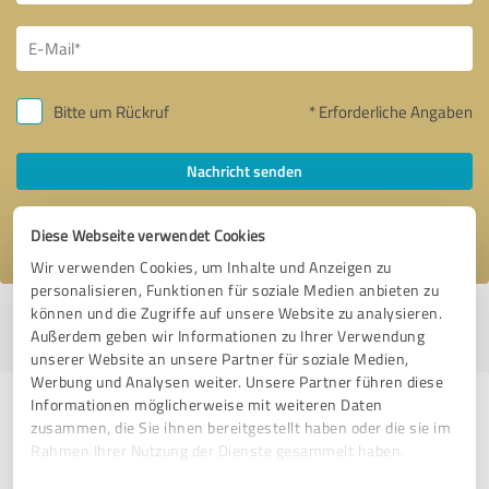
Bitte um Rückruf
* Erforderliche Angaben
Nachricht senden
Ich stimme den
Datenschutzbestimmungen
zu.
Diese Webseite verwendet Cookies
Wir verwenden Cookies, um Inhalte und Anzeigen zu
personalisieren, Funktionen für soziale Medien anbieten zu
können und die Zugriffe auf unsere Website zu analysieren.
Profil aktiv seit 17.01.2019 |
Letzte Aktualisierung: 30.07.2022
|
Profil
Außerdem geben wir Informationen zu Ihrer Verwendung
melden
unserer Website an unsere Partner für soziale Medien,
Werbung und Analysen weiter. Unsere Partner führen diese
Informationen möglicherweise mit weiteren Daten
Erfahrungen zu weiteren
zusammen, die Sie ihnen bereitgestellt haben oder die sie im
Anbietern aus dem Bereich
Rahmen Ihrer Nutzung der Dienste gesammelt haben.
Dienstleistungen