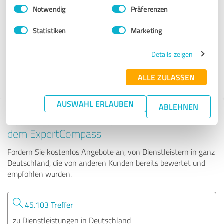
Einwilligungsauswahl
Impressum
|
Datenschutzbestimmungen
Notwendig
Präferenzen
storchgeflüster
Statistiken
Marketing
807 Bewertungen
Details zeigen
ALLE ZULASSEN
4.69 von 5
AUSWAHL ERLAUBEN
ABLEHNEN
Tipp: Die passenden Experten finden - mit
dem ExpertCompass
Fordern Sie kostenlos Angebote an, von Dienstleistern in ganz
Deutschland, die von anderen Kunden bereits bewertet und
empfohlen wurden.
45.103 Treffer
zu Dienstleistungen in Deutschland