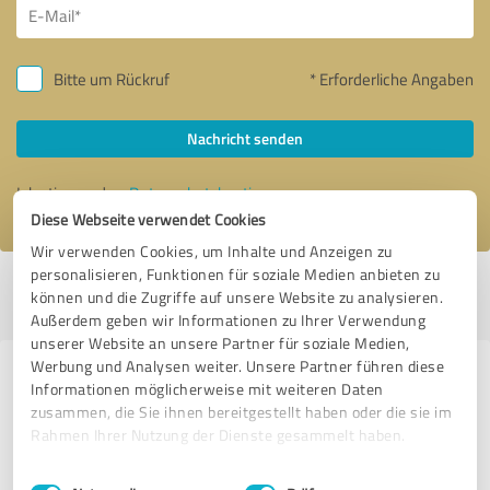
Bitte um Rückruf
* Erforderliche Angaben
Nachricht senden
Ich stimme den
Datenschutzbestimmungen
zu.
Diese Webseite verwendet Cookies
Wir verwenden Cookies, um Inhalte und Anzeigen zu
personalisieren, Funktionen für soziale Medien anbieten zu
Profil aktiv seit 18.02.2021 |
Letzte Aktualisierung: 07.06.2026
|
Profil
können und die Zugriffe auf unsere Website zu analysieren.
melden
Außerdem geben wir Informationen zu Ihrer Verwendung
unserer Website an unsere Partner für soziale Medien,
Werbung und Analysen weiter. Unsere Partner führen diese
Erfahrungen zu weiteren
Informationen möglicherweise mit weiteren Daten
Anbietern aus dem Bereich
zusammen, die Sie ihnen bereitgestellt haben oder die sie im
Rahmen Ihrer Nutzung der Dienste gesammelt haben.
Dienstleistungen
Einwilligungsauswahl
Impressum
|
Datenschutzbestimmungen