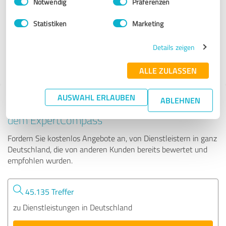
Notwendig
Präferenzen
Emcomy
Statistiken
Marketing
116 Bewertungen
Details zeigen
ALLE ZULASSEN
AUSWAHL ERLAUBEN
ABLEHNEN
Tipp: Die passenden Experten finden - mit
dem ExpertCompass
Fordern Sie kostenlos Angebote an, von Dienstleistern in ganz
Deutschland, die von anderen Kunden bereits bewertet und
empfohlen wurden.
45.135 Treffer
zu Dienstleistungen in Deutschland