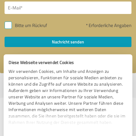
Bitte um Rückruf
* Erforderliche Angaben
Nachricht senden
Ich stimme den
Datenschutzbestimmungen
zu.
Diese Webseite verwendet Cookies
Wir verwenden Cookies, um Inhalte und Anzeigen zu
personalisieren, Funktionen für soziale Medien anbieten zu
Profil aktiv seit 24.12.2020 |
Letzte Aktualisierung: 07.06.2026
|
Profil
können und die Zugriffe auf unsere Website zu analysieren.
melden
Außerdem geben wir Informationen zu Ihrer Verwendung
unserer Website an unsere Partner für soziale Medien,
Werbung und Analysen weiter. Unsere Partner führen diese
Erfahrungen zu weiteren
Informationen möglicherweise mit weiteren Daten
zusammen, die Sie ihnen bereitgestellt haben oder die sie im
Anbietern aus dem Bereich
Rahmen Ihrer Nutzung der Dienste gesammelt haben.
Fotografie
Einwilligungsauswahl
Impressum
|
Datenschutzbestimmungen