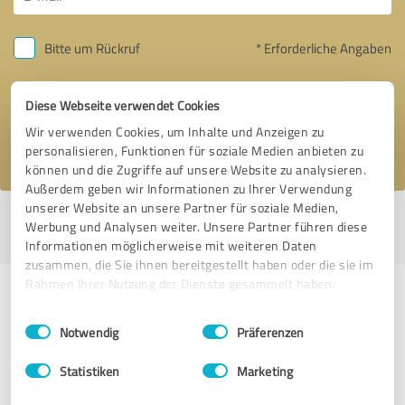
Bitte um Rückruf
* Erforderliche Angaben
Nachricht senden
Diese Webseite verwendet Cookies
Wir verwenden Cookies, um Inhalte und Anzeigen zu
Ich stimme den
Datenschutzbestimmungen
zu.
personalisieren, Funktionen für soziale Medien anbieten zu
können und die Zugriffe auf unsere Website zu analysieren.
Außerdem geben wir Informationen zu Ihrer Verwendung
unserer Website an unsere Partner für soziale Medien,
Profil aktiv seit 21.08.2016 |
Letzte Aktualisierung: 19.02.2018
|
Profil
Werbung und Analysen weiter. Unsere Partner führen diese
melden
Informationen möglicherweise mit weiteren Daten
zusammen, die Sie ihnen bereitgestellt haben oder die sie im
Rahmen Ihrer Nutzung der Dienste gesammelt haben.
Erfahrungen zu weiteren
Einwilligungsauswahl
Impressum
|
Datenschutzbestimmungen
Anbietern aus dem Bereich
Notwendig
Präferenzen
Coaching
Statistiken
Marketing
Annelie Alexandru