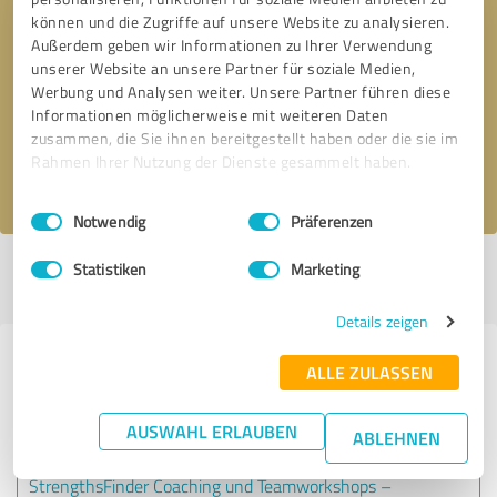
können und die Zugriffe auf unsere Website zu analysieren.
Außerdem geben wir Informationen zu Ihrer Verwendung
Bitte um Rückruf
* Erforderliche Angaben
unserer Website an unsere Partner für soziale Medien,
Werbung und Analysen weiter. Unsere Partner führen diese
Informationen möglicherweise mit weiteren Daten
Nachricht senden
zusammen, die Sie ihnen bereitgestellt haben oder die sie im
Rahmen Ihrer Nutzung der Dienste gesammelt haben.
Ich stimme den
Datenschutzbestimmungen
zu.
Einwilligungsauswahl
Impressum
|
Datenschutzbestimmungen
Notwendig
Präferenzen
Statistiken
Marketing
Profil aktiv seit 29.06.2016 |
Letzte Aktualisierung: 19.02.2021
|
Profil
melden
Details zeigen
Erfahrungen zu weiteren
ALLE ZULASSEN
Anbietern aus dem Bereich
Coaching
AUSWAHL ERLAUBEN
ABLEHNEN
StrengthsFinder Coaching und Teamworkshops –