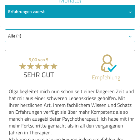
Monate)
5,00 von 5
Erfahrungen zuerst
SEHR GUT
Empfehlung
Qualität
Alle (1)
Nutzen
Leistungen
Durchführung
5,00 von 5
Beratung
SEHR GUT
Empfehlung
Bewertung anzeigen
Olga begleitet mich nun schon seit einer längeren Zeit und
hat mir aus einer schweren Lebenskriese geholfen. Mit
ihrer herzlichen Art, ihrem fachlichem Wissen und Schatz
an Erfahrungen verfügt sie über mehr Kompetenz als so
manch ein ausgebildeter Psychotherapeut. Ich habe mit ihr
mehr Fortschritte gemacht als in all den vergangenen
Jahren in Therapien.
Ich kann sie vom ganzen Herzen jedem empfehlen der