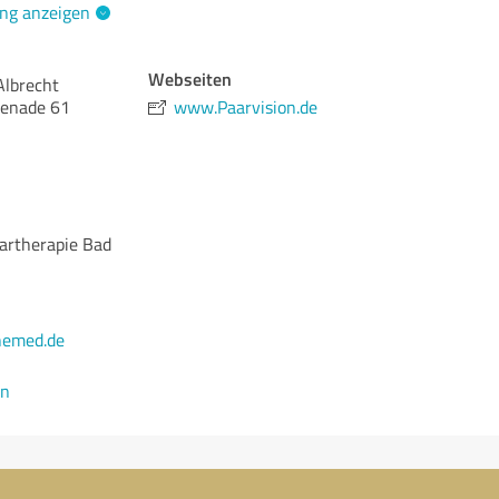
ng anzeigen
Webseiten
 Albrecht
menade 61
www.Paarvision.de
aartherapie Bad
nemed.de
en