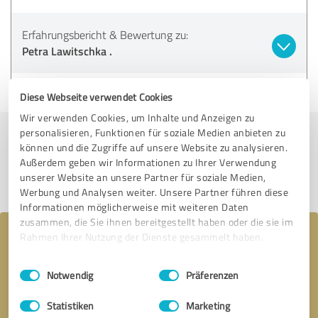
Erfahrungsbericht & Bewertung zu:
Petra Lawitschka .
23.05.2025
Anonym
Diese Webseite verwendet Cookies
Wir verwenden Cookies, um Inhalte und Anzeigen zu
personalisieren, Funktionen für soziale Medien anbieten zu
Jetzt bewerten
können und die Zugriffe auf unsere Website zu analysieren.
Außerdem geben wir Informationen zu Ihrer Verwendung
unserer Website an unsere Partner für soziale Medien,
Profil teilen
Werbung und Analysen weiter. Unsere Partner führen diese
Informationen möglicherweise mit weiteren Daten
zusammen, die Sie ihnen bereitgestellt haben oder die sie im
Ihre Nachricht an Petra Lawitschka
Rahmen Ihrer Nutzung der Dienste gesammelt haben.
Einwilligungsauswahl
Impressum
|
Datenschutzbestimmungen
Notwendig
Präferenzen
Statistiken
Marketing