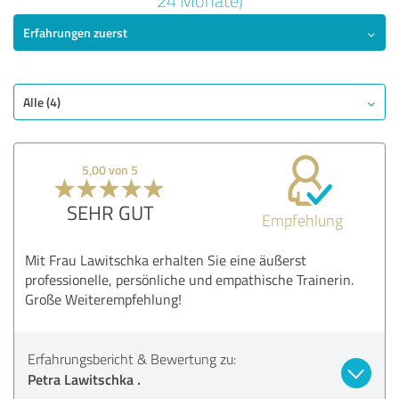
24 Monate)
Erfahrungen zuerst
SEHR GUT
Empfehlung
Qualität
Nutzen
Alle (4)
Leistungen
Bewertung anzeigen
5,00 von 5
SEHR GUT
Empfehlung
Mit Frau Lawitschka erhalten Sie eine äußerst
professionelle, persönliche und empathische Trainerin.
Große Weiterempfehlung!
Erfahrungsbericht & Bewertung zu:
Petra Lawitschka .