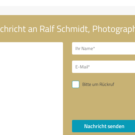
chricht an Ralf Schmidt, Photograp
Bitte um Rückruf
Nachricht senden