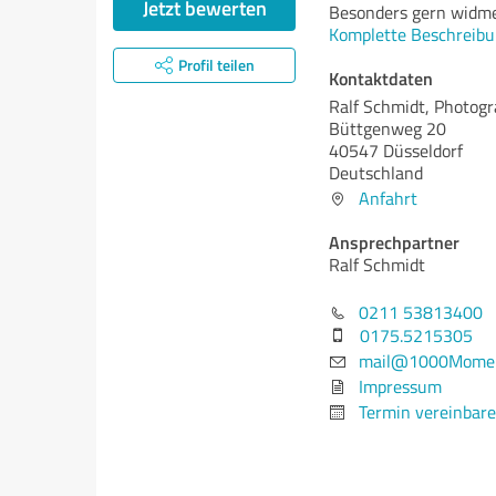
Jetzt bewerten
Besonders gern widme 
Komplette Beschreibu
Profil teilen
Kontaktdaten
Ralf Schmidt, Photog
Büttgenweg 20
40547 Düsseldorf
Deutschland
Anfahrt
Ansprechpartner
Ralf Schmidt
0211 53813400
0175.5215305
mail@1000Momen
Impressum
Termin vereinbar