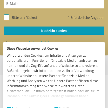
Bitte um Rückruf
* Erforderliche Angaben
Nachricht senden
Ich stimme den
Datenschutzbestimmungen
zu.
Diese Webseite verwendet Cookies
Wir verwenden Cookies, um Inhalte und Anzeigen zu
personalisieren, Funktionen für soziale Medien anbieten zu
Profil aktiv seit 19.08.2014 |
Letzte Aktualisierung: 06.02.2025
|
Profil
können und die Zugriffe auf unsere Website zu analysieren.
melden
Außerdem geben wir Informationen zu Ihrer Verwendung
unserer Website an unsere Partner für soziale Medien,
Werbung und Analysen weiter. Unsere Partner führen diese
Erfahrungen zu weiteren
Informationen möglicherweise mit weiteren Daten
Anbietern aus dem Bereich
zusammen, die Sie ihnen bereitgestellt haben oder die sie im
Rahmen Ihrer Nutzung der Dienste gesammelt haben.
Dienstleistungen
Einwilligungsauswahl
Impressum
|
Datenschutzbestimmungen