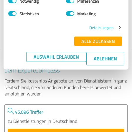
Notwendig
Präferenzen
MEWA Cleanroom GmbH
Statistiken
Marketing
40 Bewertungen
Details zeigen
4.59 von 5
ALLE ZULASSEN
AUSWAHL ERLAUBEN
ABLEHNEN
Tipp: Die passenden Experten finden - mit
dem ExpertCompass
Fordern Sie kostenlos Angebote an, von Dienstleistern in ganz
Deutschland, die von anderen Kunden bereits bewertet und
empfohlen wurden.
45.096 Treffer
zu Dienstleistungen in Deutschland