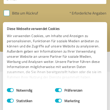
Bitte um Rückruf
* Erforderliche Angaben
Nachricht senden
Diese Webseite verwendet Cookies
Wir verwenden Cookies, um Inhalte und Anzeigen zu
Ich stimme den
Datenschutzbestimmungen
zu.
personalisieren, Funktionen für soziale Medien anbieten zu
können und die Zugriffe auf unsere Website zu analysieren.
Außerdem geben wir Informationen zu Ihrer Verwendung
unserer Website an unsere Partner für soziale Medien,
Profil aktiv seit 07.01.2021 |
Letzte Aktualisierung: 07.01.2021
|
Profil
Werbung und Analysen weiter. Unsere Partner führen diese
melden
Informationen möglicherweise mit weiteren Daten
zusammen, die Sie ihnen bereitgestellt haben oder die sie im
Rahmen Ihrer Nutzung der Dienste gesammelt haben.
Erfahrungen zu weiteren
Einwilligungsauswahl
Impressum
|
Datenschutzbestimmungen
Anbietern aus dem Bereich
Notwendig
Präferenzen
Dienstleistungen
Statistiken
Marketing
takevalue Consulting GmbH