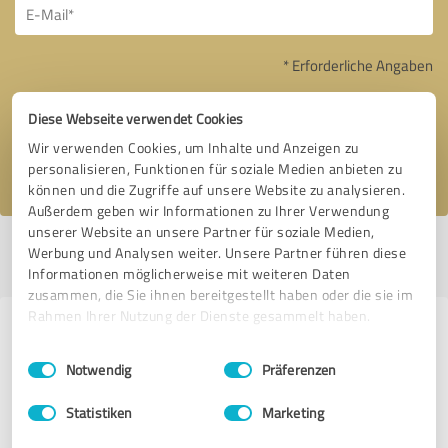
* Erforderliche Angaben
Nachricht senden
Diese Webseite verwendet Cookies
Wir verwenden Cookies, um Inhalte und Anzeigen zu
Ich stimme den
Datenschutzbestimmungen
zu.
personalisieren, Funktionen für soziale Medien anbieten zu
können und die Zugriffe auf unsere Website zu analysieren.
Außerdem geben wir Informationen zu Ihrer Verwendung
unserer Website an unsere Partner für soziale Medien,
Profil aktiv seit 05.10.2017 |
Letzte Aktualisierung: 27.05.2025
|
Profil
Werbung und Analysen weiter. Unsere Partner führen diese
melden
Informationen möglicherweise mit weiteren Daten
zusammen, die Sie ihnen bereitgestellt haben oder die sie im
Rahmen Ihrer Nutzung der Dienste gesammelt haben.
Erfahrungen zu weiteren
Einwilligungsauswahl
Impressum
|
Datenschutzbestimmungen
Anbietern aus dem Bereich
Notwendig
Präferenzen
Dienstleistungen
Statistiken
Marketing
studibucht.de