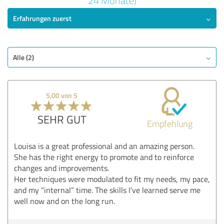
24 Monate)
Erfahrungen zuerst
SEHR GUT
Empfehlung
Qualität
Nutzen
Alle (2)
Leistungen
Durchführung
5,00 von 5
Beratung
SEHR GUT
Empfehlung
Bewertung anzeigen
Louisa is a great professional and an amazing person.
She has the right energy to promote and to reinforce
changes and improvements.
Her techniques were modulated to fit my needs, my pace,
and my “internal” time. The skills I’ve learned serve me
well now and on the long run.