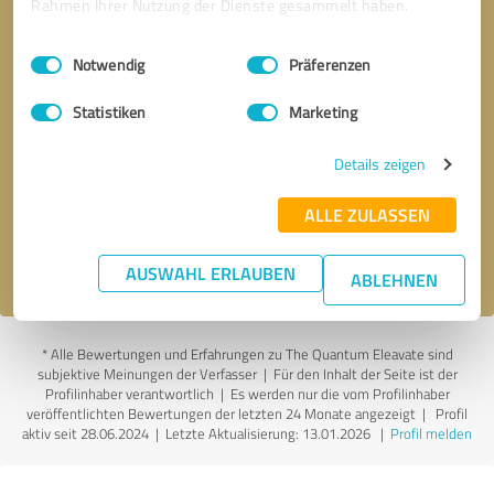
Rahmen Ihrer Nutzung der Dienste gesammelt haben.
Einwilligungsauswahl
Impressum
|
Datenschutzbestimmungen
Notwendig
Präferenzen
Statistiken
Marketing
Bitte um Rückruf
* Erforderliche Angaben
Details zeigen
Nachricht senden
ALLE ZULASSEN
Ich stimme den
Datenschutzbestimmungen
zu.
AUSWAHL ERLAUBEN
ABLEHNEN
*
Alle Bewertungen und Erfahrungen zu The Quantum Eleavate sind
subjektive Meinungen der Verfasser | Für den Inhalt der Seite ist der
Profilinhaber verantwortlich
| Es werden nur die vom Profilinhaber
veröffentlichten Bewertungen der letzten 24 Monate angezeigt | Profil
aktiv seit 28.06.2024 |
Letzte Aktualisierung: 13.01.2026
|
Profil melden