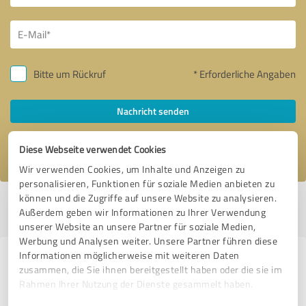
Bitte um Rückruf
* Erforderliche Angaben
Nachricht senden
Ich stimme den
Datenschutzbestimmungen
zu.
Diese Webseite verwendet Cookies
Wir verwenden Cookies, um Inhalte und Anzeigen zu
personalisieren, Funktionen für soziale Medien anbieten zu
können und die Zugriffe auf unsere Website zu analysieren.
Profil aktiv seit 27.07.2020 |
Letzte Aktualisierung: 07.08.2026
|
Profil
Außerdem geben wir Informationen zu Ihrer Verwendung
melden
unserer Website an unsere Partner für soziale Medien,
Werbung und Analysen weiter. Unsere Partner führen diese
Informationen möglicherweise mit weiteren Daten
Erfahrungen zu weiteren
zusammen, die Sie ihnen bereitgestellt haben oder die sie im
Anbietern aus dem Bereich
Rahmen Ihrer Nutzung der Dienste gesammelt haben.
Versicherungsdienstleistungen