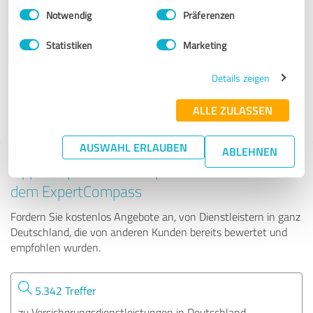
Einwilligungsauswahl
Impressum
|
Datenschutzbestimmungen
Notwendig
Präferenzen
Schmitz Versicherungsmakler - Der-Top-Makler
Statistiken
Marketing
25 Bewertungen
Details zeigen
ALLE ZULASSEN
4.69 von 5
AUSWAHL ERLAUBEN
ABLEHNEN
Tipp: Die passenden Experten finden - mit
dem ExpertCompass
Fordern Sie kostenlos Angebote an, von Dienstleistern in ganz
Deutschland, die von anderen Kunden bereits bewertet und
empfohlen wurden.
5.342 Treffer
zu Versicherungsdienstleistungen in Deutschland