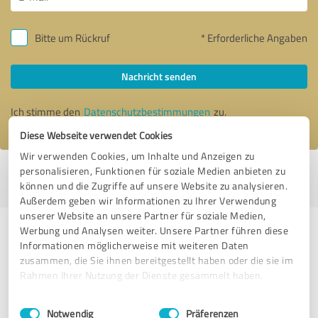
Bitte um Rückruf
* Erforderliche Angaben
Nachricht senden
Ich stimme den
Datenschutzbestimmungen
zu.
Diese Webseite verwendet Cookies
Wir verwenden Cookies, um Inhalte und Anzeigen zu
personalisieren, Funktionen für soziale Medien anbieten zu
Profil aktiv seit 10.09.2019 |
Letzte Aktualisierung: 28.07.2026
|
Profil
können und die Zugriffe auf unsere Website zu analysieren.
melden
Außerdem geben wir Informationen zu Ihrer Verwendung
unserer Website an unsere Partner für soziale Medien,
Werbung und Analysen weiter. Unsere Partner führen diese
Erfahrungen zu weiteren
Informationen möglicherweise mit weiteren Daten
Anbietern aus dem Bereich
zusammen, die Sie ihnen bereitgestellt haben oder die sie im
Dienstleistungen
Rahmen Ihrer Nutzung der Dienste gesammelt haben.
Einwilligungsauswahl
Impressum
|
Datenschutzbestimmungen
WOBI - Das fairCamper Portal
Notwendig
Präferenzen