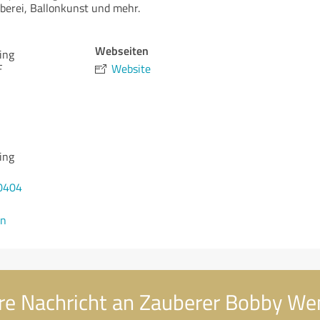
berei, Ballonkunst und mehr.
Webseiten
ing
F
Website
ing
0404
en
re Nachricht an Zauberer Bobby We