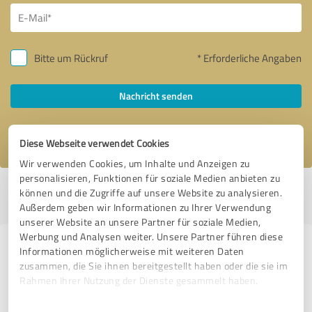
Bitte um Rückruf
* Erforderliche Angaben
Nachricht senden
Ich stimme den
Datenschutzbestimmungen
zu.
Diese Webseite verwendet Cookies
Wir verwenden Cookies, um Inhalte und Anzeigen zu
personalisieren, Funktionen für soziale Medien anbieten zu
Profil aktiv seit 07.06.2020 |
Letzte Aktualisierung: 08.06.2020
|
Profil
können und die Zugriffe auf unsere Website zu analysieren.
melden
Außerdem geben wir Informationen zu Ihrer Verwendung
unserer Website an unsere Partner für soziale Medien,
Werbung und Analysen weiter. Unsere Partner führen diese
Erfahrungen zu weiteren
Informationen möglicherweise mit weiteren Daten
zusammen, die Sie ihnen bereitgestellt haben oder die sie im
Anbietern aus dem Bereich
Rahmen Ihrer Nutzung der Dienste gesammelt haben.
Coaching
Einwilligungsauswahl
Impressum
|
Datenschutzbestimmungen