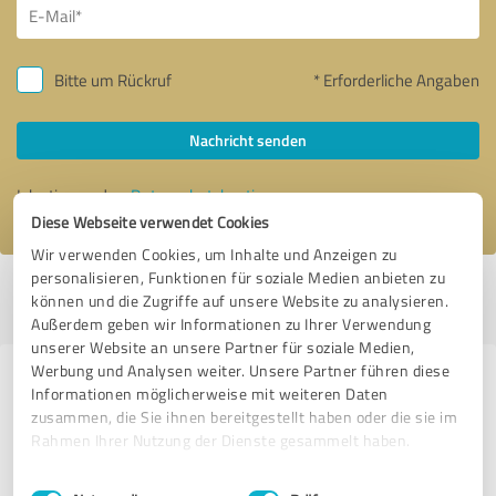
Bitte um Rückruf
* Erforderliche Angaben
Nachricht senden
Ich stimme den
Datenschutzbestimmungen
zu.
Diese Webseite verwendet Cookies
Wir verwenden Cookies, um Inhalte und Anzeigen zu
personalisieren, Funktionen für soziale Medien anbieten zu
Profil aktiv seit 20.10.2019 |
Letzte Aktualisierung: 15.07.2025
|
Profil
können und die Zugriffe auf unsere Website zu analysieren.
melden
Außerdem geben wir Informationen zu Ihrer Verwendung
unserer Website an unsere Partner für soziale Medien,
Werbung und Analysen weiter. Unsere Partner führen diese
Erfahrungen zu weiteren
Informationen möglicherweise mit weiteren Daten
Anbietern aus dem Bereich Events
zusammen, die Sie ihnen bereitgestellt haben oder die sie im
Rahmen Ihrer Nutzung der Dienste gesammelt haben.
& Entertainment
Einwilligungsauswahl
Impressum
|
Datenschutzbestimmungen