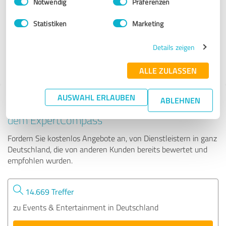
Notwendig
Präferenzen
bpr Eventschmiede
Statistiken
Marketing
64 Bewertungen
Details zeigen
ALLE ZULASSEN
AUSWAHL ERLAUBEN
ABLEHNEN
Tipp: Die passenden Experten finden - mit
dem ExpertCompass
Fordern Sie kostenlos Angebote an, von Dienstleistern in ganz
Deutschland, die von anderen Kunden bereits bewertet und
empfohlen wurden.
14.669 Treffer
zu Events & Entertainment in Deutschland