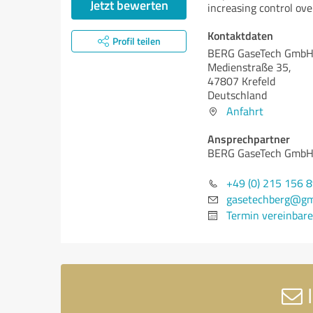
Jetzt bewerten
increasing control ove
Kontaktdaten
Profil teilen
BERG GaseTech Gmb
Medienstraße 35,
47807 Krefeld
Deutschland
Anfahrt
Ansprechpartner
BERG GaseTech Gmb
+49 (0) 215 156 
gasetechberg@gm
Termin vereinbar
I