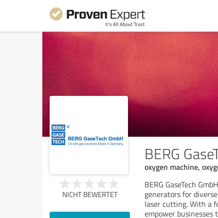
BERG Gase
oxygen machine, oxyg
BERG GaseTech GmbH i
generators for diverse
NICHT BEWERTET
laser cutting. With a f
empower businesses to