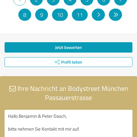
8
9
10
11
Jetzt bewerten
Profil teilen
Ihre Nachricht an Bodystreet München
Passauerstrasse