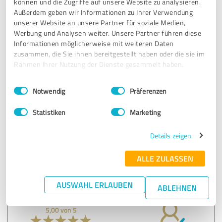
können und die Zugriffe auf unsere Website zu analysieren.
Bewertung zu:
Außerdem geben wir Informationen zu Ihrer Verwendung
Bodystreet München Passauerstrasse
unserer Website an unsere Partner für soziale Medien,
Werbung und Analysen weiter. Unsere Partner führen diese
Informationen möglicherweise mit weiteren Daten
25.05.2022
Anonym
zusammen, die Sie ihnen bereitgestellt haben oder die sie im
Rahmen Ihrer Nutzung der Dienste gesammelt haben.
5,00 von 5
Einwilligungsauswahl
Impressum
|
Datenschutzbestimmungen
Notwendig
Präferenzen
SEHR GUT
Empfehlung
Statistiken
Marketing
Details zeigen
Bewertung zu:
Bodystreet München Passauerstrasse
ALLE ZULASSEN
16.05.2022
Anonym
AUSWAHL ERLAUBEN
ABLEHNEN
5,00 von 5