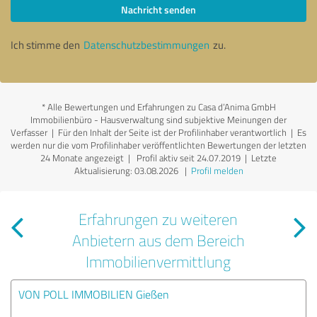
Nachricht senden
Ich stimme den
Datenschutzbestimmungen
zu.
*
Alle Bewertungen und Erfahrungen zu Casa d’Anima GmbH
Immobilienbüro - Hausverwaltung sind subjektive Meinungen der
Verfasser | Für den Inhalt der Seite ist der Profilinhaber verantwortlich
| Es
werden nur die vom Profilinhaber veröffentlichten Bewertungen der letzten
24 Monate angezeigt | Profil aktiv seit 24.07.2019 |
Letzte
Aktualisierung: 03.08.2026
|
Profil melden
Erfahrungen zu weiteren
Anbietern aus dem Bereich
Immobilienvermittlung
VON POLL IMMOBILIEN Gießen