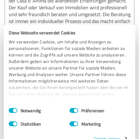
der Casa d' Anima die allerbesten Erfahrungen gemacht.
Der Kauf oder Verkauf von Immobilien wird professionell
und sehr freundlich beraten und umgesetzt. Die Beratung
ist immer ein individueller Prozess und das macht einfach
nur Freude. Als Finanzplaner brauche ich verlässliche
Diese Webseite verwendet Cookies
Partner, die ein hohes Maß an Ethik und Fachkompetenz
aufweisen. Dies trifft 100% auf Frau Santoro zu. Beste
Wir verwenden Cookies, um Inhalte und Anzeigen zu
Grüße Johannes Christa
personalisieren, Funktionen für soziale Medien anbieten zu
können und die Zugriffe auf unsere Website zu analysieren.
Außerdem geben wir Informationen zu Ihrer Verwendung
unserer Website an unsere Partner für soziale Medien,
Erfahrungsbericht & Bewertung zu:
Werbung und Analysen weiter. Unsere Partner führen diese
Casa d'Anima GmbH Immobilienbüro +
Informationen möglicherweise mit weiteren Daten
Hausverwaltung
zusammen, die Sie ihnen bereitgestellt haben oder die sie im
Rahmen Ihrer Nutzung der Dienste gesammelt haben.
26.02.2025
Anonym
Einwilligungsauswahl
Impressum
|
Datenschutzbestimmungen
Notwendig
Präferenzen
5,00 von 5
Statistiken
Marketing
SEHR GUT
Empfehlung
Details zeigen