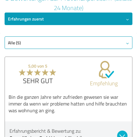
5,00 von 5
24 Monate)
Erfahrungen zuerst
SEHR GUT
Empfehlung
Qualität
Nutzen
Alle (5)
Leistungen
Durchführung
5,00 von 5
Beratung
SEHR GUT
Empfehlung
Bewertung anzeigen
Bin die ganzen Jahre sehr zufrieden gewesen sie war
immer da wenn wir probleme hatten und hilfe brauchten
was wohnung an ging.
Erfahrungsbericht & Bewertung zu: