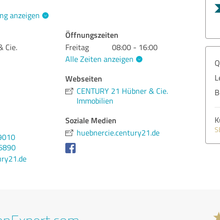
ng anzeigen
Öffnungszeiten
 Cie.
Freitag
08:00 - 16:00
Alle Zeiten anzeigen
Q
L
Webseiten
CENTURY 21 Hübner & Cie.
B
Immobilien
Soziale Medien
K
S
huebnercie.century21.de
9010
26890
ry21.de