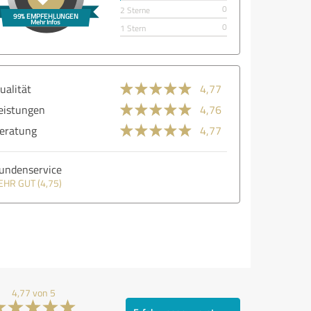
0
2 Sterne
0
1 Stern
ualität
4,77
eistungen
4,76
eratung
4,77
undenservice
EHR GUT (4,75)
4,77 von 5