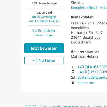
Sie als
...
229
Bewertungen
Komplette Beschreibu
davon sind
Kontaktdaten
60
Bewertungen
aus
3
anderen Quellen
CENTURY 21 Hübner &
Immobilien
Zur Echtheit der
Harburger Straße 7
Bewertungen
21614 Buxtehude
Deutschland
Jetzt bewerten
Ansprechpartner
Matthias Hübner
Profil teilen
+49 (0) 4161 993
+49 (0) 1512 30
buxtehude@centu
Impressum