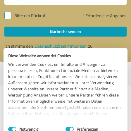
Bitte um Rückruf
* Erforderliche Angaben
Nachricht senden
Ich stimme den
Datenschutzbestimmungen
zu.
Diese Webseite verwendet Cookies
Wir verwenden Cookies, um Inhalte und Anzeigen zu
personalisieren, Funktionen für soziale Medien anbieten zu
Profil aktiv seit 20.01.2020 |
Letzte Aktualisierung: 21.05.2025
|
Profil
können und die Zugriffe auf unsere Website zu analysieren.
melden
Außerdem geben wir Informationen zu Ihrer Verwendung
unserer Website an unsere Partner für soziale Medien,
Werbung und Analysen weiter. Unsere Partner führen diese
Erfahrungen zu weiteren
Informationen möglicherweise mit weiteren Daten
Anbietern aus dem Bereich
zusammen, die Sie ihnen bereitgestellt haben oder die sie im
Dienstleistungen
Rahmen Ihrer Nutzung der Dienste gesammelt haben.
Einwilligungsauswahl
Impressum
|
Datenschutzbestimmungen
NH O-RING GmbH & Co. KG
Notwendig
Präferenzen