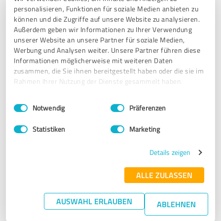
personalisieren, Funktionen für soziale Medien anbieten zu
können und die Zugriffe auf unsere Website zu analysieren.
11.04.2024
Carsten Z.
Außerdem geben wir Informationen zu Ihrer Verwendung
unserer Website an unsere Partner für soziale Medien,
Werbung und Analysen weiter. Unsere Partner führen diese
5,00 von 5
Informationen möglicherweise mit weiteren Daten
zusammen, die Sie ihnen bereitgestellt haben oder die sie im
SEHR GUT
Empfehlung
Rahmen Ihrer Nutzung der Dienste gesammelt haben.
Ausgesprochen freundlicher Kontakt. Sehr
Einwilligungsauswahl
Impressum
|
Datenschutzbestimmungen
Notwendig
Präferenzen
serviceorientiert und zuverlässig.
Statistiken
Marketing
Erfahrungsbericht & Bewertung zu:
Details zeigen
enerix Soltau - Photovoltaik & Stromspeicher
ALLE ZULASSEN
13.02.2024
Thore F.
AUSWAHL ERLAUBEN
ABLEHNEN
5,00 von 5