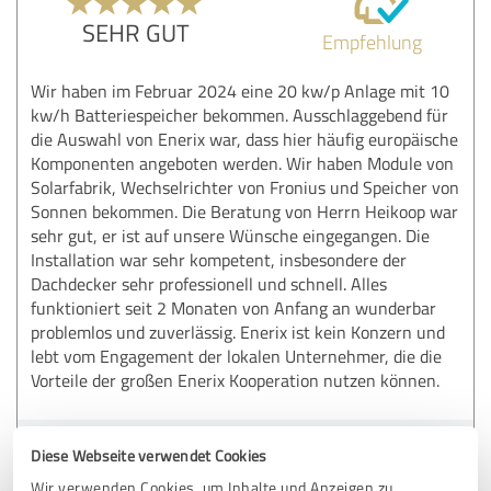
SEHR GUT
Empfehlung
Wir haben im Februar 2024 eine 20 kw/p Anlage mit 10
kw/h Batteriespeicher bekommen. Ausschlaggebend für
die Auswahl von Enerix war, dass hier häufig europäische
Komponenten angeboten werden. Wir haben Module von
Solarfabrik, Wechselrichter von Fronius und Speicher von
Sonnen bekommen. Die Beratung von Herrn Heikoop war
sehr gut, er ist auf unsere Wünsche eingegangen. Die
Installation war sehr kompetent, insbesondere der
Dachdecker sehr professionell und schnell. Alles
funktioniert seit 2 Monaten von Anfang an wunderbar
problemlos und zuverlässig. Enerix ist kein Konzern und
lebt vom Engagement der lokalen Unternehmer, die die
Vorteile der großen Enerix Kooperation nutzen können.
Erfahrungsbericht & Bewertung zu:
Diese Webseite verwendet Cookies
enerix Soltau - Photovoltaik & Stromspeicher
Wir verwenden Cookies, um Inhalte und Anzeigen zu