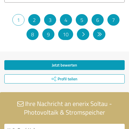
1
2
3
4
5
6
7
8
9
10
Jetzt bewerten
Profil teilen
Ihre Nachricht an enerix Soltau -
Photovoltaik & Stromspeicher