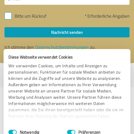
Bitte um Rückruf
* Erforderliche Angaben
Nachricht senden
Ich stimme den
Datenschutzbestimmungen
zu.
Diese Webseite verwendet Cookies
Wir verwenden Cookies, um Inhalte und Anzeigen zu
personalisieren, Funktionen für soziale Medien anbieten zu
Profil aktiv seit 05.04.2022 |
Letzte Aktualisierung: 07.08.2026
|
Profil
können und die Zugriffe auf unsere Website zu analysieren.
melden
Außerdem geben wir Informationen zu Ihrer Verwendung
unserer Website an unsere Partner für soziale Medien,
Werbung und Analysen weiter. Unsere Partner führen diese
Erfahrungen zu weiteren
Informationen möglicherweise mit weiteren Daten
Anbietern aus dem Bereich Kfz-
zusammen, die Sie ihnen bereitgestellt haben oder die sie im
Dienstleistungen
Rahmen Ihrer Nutzung der Dienste gesammelt haben.
Einwilligungsauswahl
Impressum
|
Datenschutzbestimmungen
KFZ-Sachverständige SV-mobil
Notwendig
Präferenzen