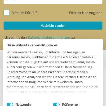
Bitte um Rückruf
* Erforderliche Angaben
Nachricht senden
Ich stimme den
Datenschutzbestimmungen
zu.
Diese Webseite verwendet Cookies
Wir verwenden Cookies, um Inhalte und Anzeigen zu
personalisieren, Funktionen für soziale Medien anbieten zu
Profil aktiv seit 08.04.2020 |
Letzte Aktualisierung: 08.04.2020
|
Profil
können und die Zugriffe auf unsere Website zu analysieren.
melden
Außerdem geben wir Informationen zu Ihrer Verwendung
unserer Website an unsere Partner für soziale Medien,
Werbung und Analysen weiter. Unsere Partner führen diese
Erfahrungen zu weiteren
Informationen möglicherweise mit weiteren Daten
Anbietern aus dem Bereich
zusammen, die Sie ihnen bereitgestellt haben oder die sie im
Coaching
Rahmen Ihrer Nutzung der Dienste gesammelt haben.
Einwilligungsauswahl
Impressum
|
Datenschutzbestimmungen
Julia Mattes
Notwendig
Präferenzen