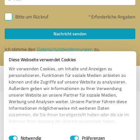
Bitte um Rückruf
* Erforderliche Angaben
Nachricht senden
Ich stimme den
Datenschutzbestimmungen
zu.
Diese Webseite verwendet Cookies
Wir verwenden Cookies, um Inhalte und Anzeigen zu
personalisieren, Funktionen für soziale Medien anbieten zu
Profil aktiv seit 14.09.2020 |
Letzte Aktualisierung: 31.01.2026
|
Profil
können und die Zugriffe auf unsere Website zu analysieren.
melden
Außerdem geben wir Informationen zu Ihrer Verwendung
unserer Website an unsere Partner für soziale Medien,
Werbung und Analysen weiter. Unsere Partner führen diese
Erfahrungen zu weiteren
Informationen möglicherweise mit weiteren Daten
Anbietern aus dem Bereich
zusammen, die Sie ihnen bereitgestellt haben oder die sie im
Coaching
Rahmen Ihrer Nutzung der Dienste gesammelt haben.
Einwilligungsauswahl
Impressum
|
Datenschutzbestimmungen
Iris Pointinger
Notwendig
Präferenzen