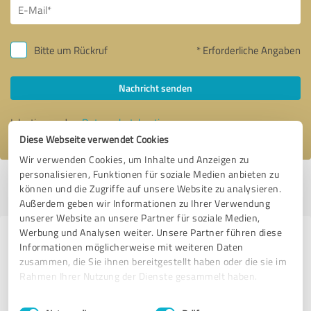
Bitte um Rückruf
* Erforderliche Angaben
Nachricht senden
Ich stimme den
Datenschutzbestimmungen
zu.
Diese Webseite verwendet Cookies
Wir verwenden Cookies, um Inhalte und Anzeigen zu
personalisieren, Funktionen für soziale Medien anbieten zu
Profil aktiv seit 13.07.2025 |
Letzte Aktualisierung: 06.08.2026
|
Profil
können und die Zugriffe auf unsere Website zu analysieren.
melden
Außerdem geben wir Informationen zu Ihrer Verwendung
unserer Website an unsere Partner für soziale Medien,
Werbung und Analysen weiter. Unsere Partner führen diese
Erfahrungen zu weiteren
Informationen möglicherweise mit weiteren Daten
Anbietern aus dem Bereich
zusammen, die Sie ihnen bereitgestellt haben oder die sie im
Rahmen Ihrer Nutzung der Dienste gesammelt haben.
Wellness
Einwilligungsauswahl
Impressum
|
Datenschutzbestimmungen