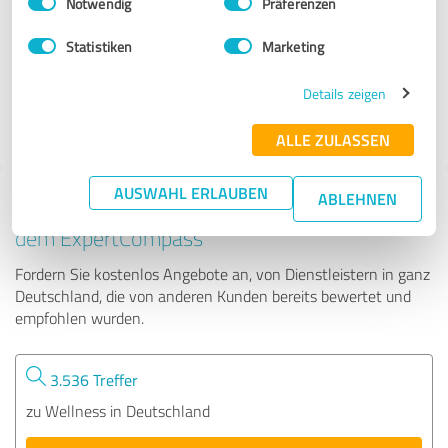
Notwendig
Präferenzen
Tai Chi bewegt
Statistiken
Marketing
67 Bewertungen
Details zeigen
ALLE ZULASSEN
AUSWAHL ERLAUBEN
ABLEHNEN
Tipp: Die passenden Experten finden - mit
dem ExpertCompass
Fordern Sie kostenlos Angebote an, von Dienstleistern in ganz
Deutschland, die von anderen Kunden bereits bewertet und
empfohlen wurden.
3.536 Treffer
zu Wellness in Deutschland