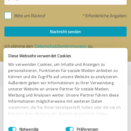
Bitte um Rückruf
* Erforderliche Angaben
Nachricht senden
Ich stimme den
Datenschutzbestimmungen
zu.
Diese Webseite verwendet Cookies
Wir verwenden Cookies, um Inhalte und Anzeigen zu
personalisieren, Funktionen für soziale Medien anbieten zu
Profil aktiv seit 22.04.2019 |
Letzte Aktualisierung: 10.12.2020
|
Profil
können und die Zugriffe auf unsere Website zu analysieren.
melden
Außerdem geben wir Informationen zu Ihrer Verwendung
unserer Website an unsere Partner für soziale Medien,
Werbung und Analysen weiter. Unsere Partner führen diese
Erfahrungen zu weiteren
Informationen möglicherweise mit weiteren Daten
Anbietern aus dem Bereich
zusammen, die Sie ihnen bereitgestellt haben oder die sie im
Coaching
Rahmen Ihrer Nutzung der Dienste gesammelt haben.
Einwilligungsauswahl
Impressum
|
Datenschutzbestimmungen
Talentvision Coaching & Training
Notwendig
Präferenzen