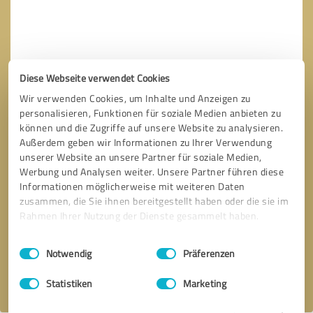
Diese Webseite verwendet Cookies
Wir verwenden Cookies, um Inhalte und Anzeigen zu
personalisieren, Funktionen für soziale Medien anbieten zu
können und die Zugriffe auf unsere Website zu analysieren.
Außerdem geben wir Informationen zu Ihrer Verwendung
unserer Website an unsere Partner für soziale Medien,
Werbung und Analysen weiter. Unsere Partner führen diese
Informationen möglicherweise mit weiteren Daten
zusammen, die Sie ihnen bereitgestellt haben oder die sie im
Bitte um Rückruf
* Erforderliche Angaben
Rahmen Ihrer Nutzung der Dienste gesammelt haben.
Nachricht senden
Einwilligungsauswahl
Impressum
|
Datenschutzbestimmungen
Notwendig
Präferenzen
Ich stimme den
Datenschutzbestimmungen
zu.
Statistiken
Marketing