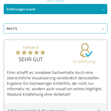
Monate)
5,00 von 5
Erfahrungen zuerst
SEHR GUT
Empfehlung
Qualität
Alle (1)
Nutzen
Leistungen
Durchführung
5,00 von 5
Beratung
SEHR GUT
Empfehlung
Bewertung anzeigen
Emin schafft es, komplexe Sachverhalte durch eine
übersichtliche Visualisierung verständlich darzustellen.
Ergebnis: Ein hochwertiger Erklärfilm, der nicht nur
informativ ist, sondern auch visuell ein echtes Highlight.
Absolute Empfehlung ohne Vorbehalt!
Erfahrungsbericht & Bewertung zu: